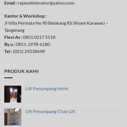
Email :
rajawalielevator@yahoo.com
Kantor & Workshop :
Jl Villa Permata No 90 Belakang RS Siloam Karawaci –
Tangerang
Flexi As :
0851 0217 5518
By.u :
0851-2978-6180
Tel
:
(021) 29238698
PRODUK KAMI
Lift Penumpang Hotel
Lift Penumpang Chair Lift