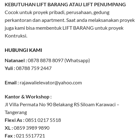
KEBUTUHAN LIFT BARANG ATAU LIFT PENUMPANG
Cocok untuk proyek pribadi, perusahaan, gedung
perkantoran dan apartment. Saat anda melaksanakan proyek
juga kami bisa membentuk LIFT BARANG untuk proyek
Kontruksi.
HUBUNGI KAMI
Natanael :
0878 8878 8097 (Whatsapp)
Yuli :
08788 759 2447
Email :
rajawalielevator@yahoo.com
Kantor & Workshop :
Jl Villa Permata No 90 Belakang RS Siloam Karawaci –
Tangerang
Flexi As :
0851 0217 5518
XL :
0859 3989 9890
Fax
:
021 5517721