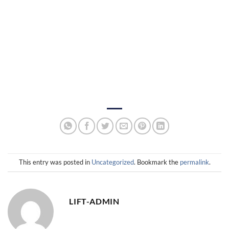
jual lift penumpang jakarta
,
jual lift penumpang tangerang
,
kontraktor lift jakarta
,
jual lift jabodetabek
, jual lift barang
bekasi, jual lift rumah sakit jakarta, jual lift restoran jakarta,
jual lift rumah bekasi, jual dumb waiter, jual dumb waiter
jakarta
This entry was posted in
Uncategorized
. Bookmark the
permalink
.
LIFT-ADMIN