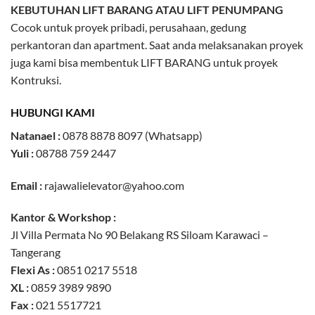
KEBUTUHAN LIFT BARANG ATAU LIFT PENUMPANG
Cocok untuk proyek pribadi, perusahaan, gedung
perkantoran dan apartment. Saat anda melaksanakan proyek
juga kami bisa membentuk LIFT BARANG untuk proyek
Kontruksi.
HUBUNGI KAMI
Natanael :
0878 8878 8097 (Whatsapp)
Yuli :
08788 759 2447
Email :
rajawalielevator@yahoo.com
Kantor & Workshop :
Jl Villa Permata No 90 Belakang RS Siloam Karawaci –
Tangerang
Flexi As :
0851 0217 5518
XL :
0859 3989 9890
Fax
:
021 5517721