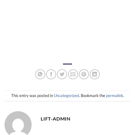
jual lift penumpang jakarta
, jual lift penumpang tangerang,
kontraktor lift jakarta
, jual lift jabodetabek, jual lift barang
bekasi, jual lift rumah sakit jakarta, jual lift restoran jakarta,
jual lift rumah bekasi, jual dumb waiter, jual dumb waiter
jakarta
This entry was posted in
Uncategorized
. Bookmark the
permalink
.
LIFT-ADMIN