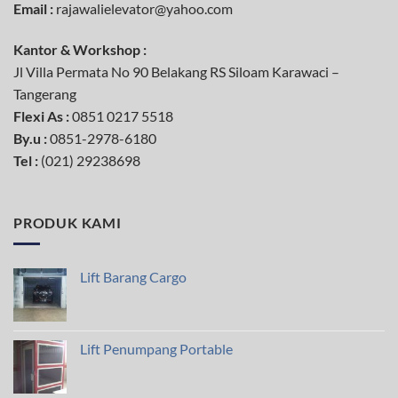
Email :
rajawalielevator@yahoo.com
Kantor & Workshop :
Jl Villa Permata No 90 Belakang RS Siloam Karawaci –
Tangerang
Flexi As :
0851 0217 5518
By.u :
0851-2978-6180
Tel
:
(021) 29238698
PRODUK KAMI
Lift Barang Cargo
Lift Penumpang Portable