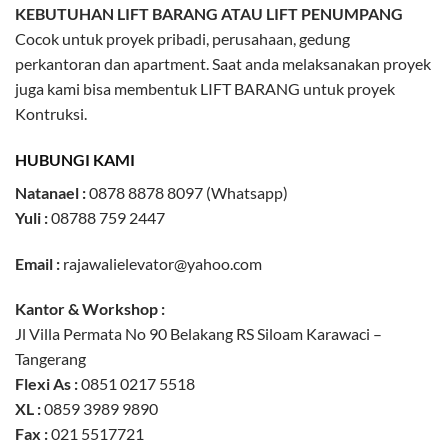
KEBUTUHAN LIFT BARANG ATAU LIFT PENUMPANG
Cocok untuk proyek pribadi, perusahaan, gedung
perkantoran dan apartment. Saat anda melaksanakan proyek
juga kami bisa membentuk LIFT BARANG untuk proyek
Kontruksi.
HUBUNGI KAMI
Natanael :
0878 8878 8097 (Whatsapp)
Yuli :
08788 759 2447
Email :
rajawalielevator@yahoo.com
Kantor & Workshop :
Jl Villa Permata No 90 Belakang RS Siloam Karawaci –
Tangerang
Flexi As :
0851 0217 5518
XL :
0859 3989 9890
Fax
:
021 5517721