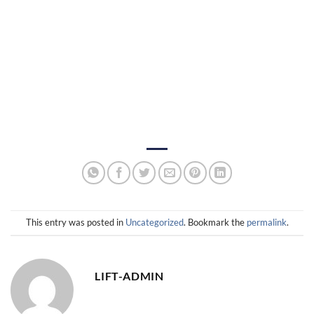
jual lift penumpang jakarta
,
jual lift penumpang tangerang
,
kontraktor lift jakarta
,
jual lift jabodetabek
,
jual lift barang
bekasi
,
jual lift rumah sakit jakarta
,
jual lift restoran jakarta
,
jual lift rumah bekasi, jual dumb waiter, jual dumb waiter
jakarta
This entry was posted in
Uncategorized
. Bookmark the
permalink
.
LIFT-ADMIN