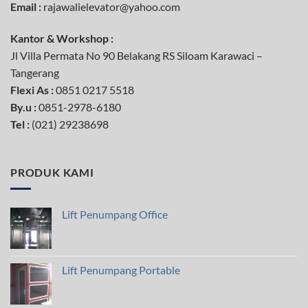
Email :
rajawalielevator@yahoo.com
Kantor & Workshop :
Jl Villa Permata No 90 Belakang RS Siloam Karawaci –
Tangerang
Flexi As :
0851 0217 5518
By.u :
0851-2978-6180
Tel
:
(021) 29238698
PRODUK KAMI
Lift Penumpang Office
Lift Penumpang Portable