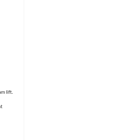
m lift.
at