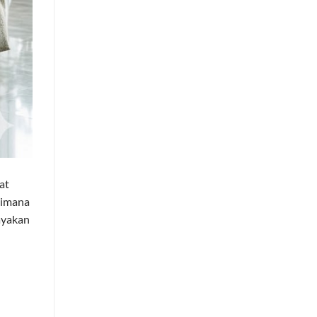
at
aimana
hayakan