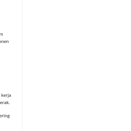
em
onen
 kerja
erak.
ering