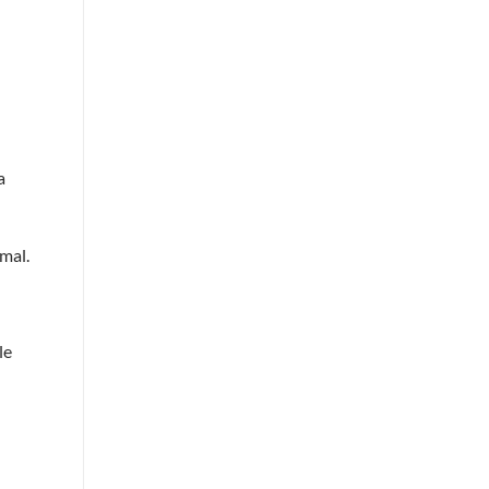
a
mal.
le