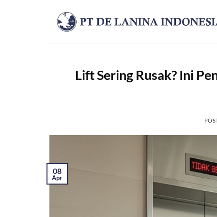
Skip
to
content
Lift Sering Rusak? Ini 
POS
08
Apr