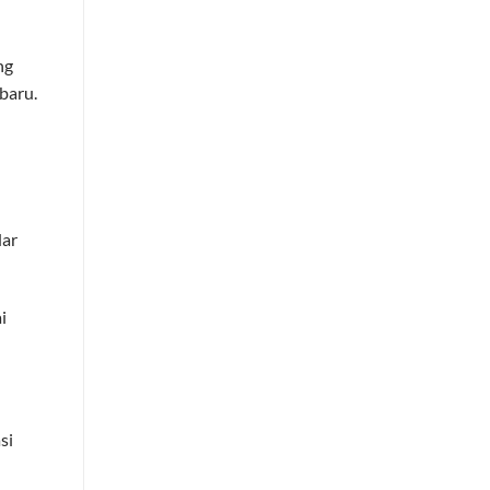
ng
baru.
dar
i
si